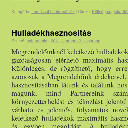
Kategória:
Legfrissebb információk
|
Címke:
Költségmegtakarítá
Hulladékhasznosítás
Szerző:
naturadmin
-
2011. február 13. vasárnap
Megrendelőinknél keletkező hulladékok
gazdaságosan elérhető maximális hasz
Különleges, de rögzíthető, hogy err
azonosak a Megrendelőink érdekeivel
hasznosításában látunk és találunk ho
magunk, mind Partnereink szám
környezetterhelést és tékozlást jelentő
várható és jelentős, folyamatos növe
keletkező hulladékok maximális hasznos
és egyben megoldást. A hulladék