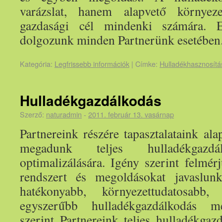
varázslat, hanem alapvető környez
gazdasági cél mindenki számára. E
dolgozunk minden Partnerünk esetében
Kategória:
Legfrissebb információk
|
Címke:
Hulladékhasznosítá
Hulladékgazdálkodás
Szerző:
naturadmin
-
2011. február 13. vasárnap
Partnereink részére tapasztalataink al
megadunk teljes hulladékgazdá
optimalizálására. Igény szerint felmé
rendszert és megoldásokat javaslun
hatékonyabb, környezettudatosabb,
egyszerűbb hulladékgazdálkodás me
szerint Partnereink teljes hulladékgaz