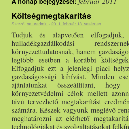
február 2011
A hónap bejegyzései:
Költségmegtakarítás
Szerző:
naturadmin
-
2011. február 13. vasárnap
Tudjuk és alapvetően elfogadjuk
hulladékgazdálkodási rends
környezettudatosnak, hanem gazdaságos
legtöbb esetben a korábbi költségek 
Elfogadjuk ezt a jelenlegi piaci helyz
gazdaságossági kihívást. Minden es
ajánlatunkat összeállítani, hog
környezetvédelmi célok mellett azon
távú tervezhető megtakarítást eredm
számára. Készek vagyunk meglévő rend
meghatározni az elérhető megtakarítá
technológiákat és szolgáltatásokat felkín