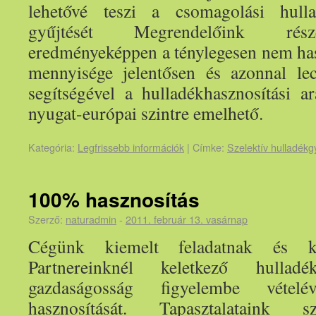
lehetővé teszi a csomagolási hull
gyűjtését Megrendelőink rész
eredményeképpen a ténylegesen nem ha
mennyisége jelentősen és azonnal le
segítségével a hulladékhasznosítási 
nyugat-európai szintre emelhető.
Kategória:
Legfrissebb információk
|
Címke:
Szelektív hulladékg
100% hasznosítás
Szerző:
naturadmin
-
2011. február 13. vasárnap
Cégünk kiemelt feladatnak és ki
Partnereinknél keletkező hullad
gazdaságosság figyelembe vételé
hasznosítását. Tapasztalataink 