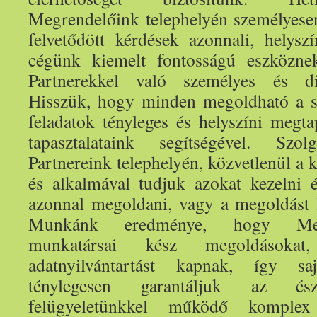
Megrendelőink telephelyén személyesen
felvetődött kérdések azonnali, helys
cégünk kiemelt fontosságú eszköznek
Partnerekkel való személyes és dire
Hisszük, hogy minden megoldható a s
feladatok tényleges és helyszíni megta
tapasztalataink segítségével. Szolg
Partnereink telephelyén, közvetlenül a 
és alkalmával tudjuk azokat kezelni 
azonnal megoldani, vagy a megoldást le
Munkánk eredménye, hogy Megr
munkatársai kész megoldásokat,
adatnyilvántartást kapnak, így sa
ténylegesen garantáljuk az észr
felügyeletünkkel működő komplex 