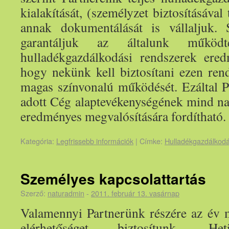
kialakítását, (személyzet biztosításával
annak dokumentálását is vállaljuk. 
garantáljuk az általunk működte
hulladékgazdálkodási rendszerek ered
hogy nekünk kell biztosítani ezen rend
magas színvonalú működését. Ezáltal 
adott Cég alaptevékenységének mind n
eredményes megvalósítására fordítható.
Kategória:
Legfrissebb információk
|
Címke:
Hulladékgazdálkod
Személyes kapcsolattartás
Szerző:
naturadmin
-
2011. február 13. vasárnap
Valamennyi Partnerünk részére az év 
elérhetőséget biztosítunk. Het