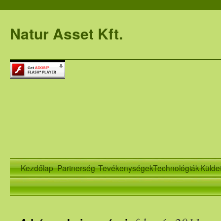
Natur Asset Kft.
Kezdőlap
Partnerség
Tevékenységek
Technológiák
Külde