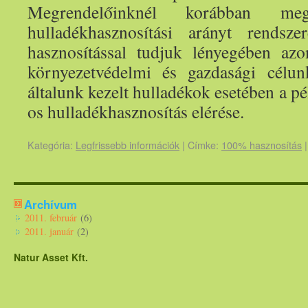
Megrendelőinknél korábban m
hulladékhasznosítási arányt rendsz
hasznosítással tudjuk lényegében azo
környezetvédelmi és gazdasági célu
általunk kezelt hulladékok esetében a p
os hulladékhasznosítás elérése.
Kategória:
Legfrissebb információk
|
Címke:
100% hasznosítás
|
Archívum
2011. február
(6)
2011. január
(2)
Natur Asset Kft.