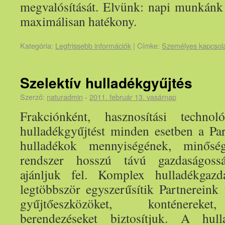
megvalósítását. Elvünk: napi munkánk 
maximálisan hatékony.
Kategória:
Legfrissebb információk
|
Címke:
Személyes kapcsola
Szelektív hulladékgyűjtés
Szerző:
naturadmin
-
2011. február 13. vasárnap
Frakciónként, hasznosítási technoló
hulladékgyűjtést minden esetben a Par
hulladékok mennyiségének, minősé
rendszer hosszú távú gazdaságoss
ajánljuk fel. Komplex hulladékgazdá
legtöbbször egyszerűsítik Partnereink 
gyűjtőeszközöket, konténereket
berendezéseket biztosítjuk. A hull