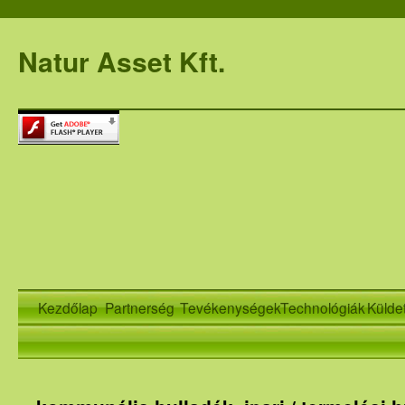
Natur Asset Kft.
Kezdőlap
Partnerség
Tevékenységek
Technológiák
Külde